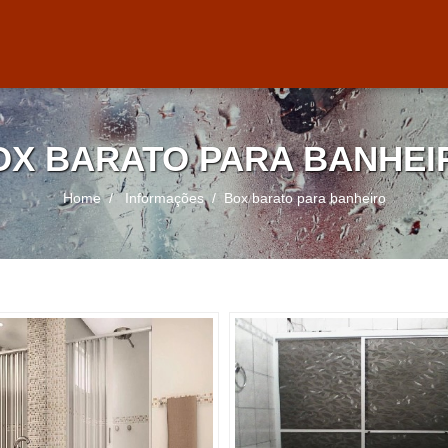
OX BARATO PARA BANHEI
Home
Informações
Box barato para banheiro