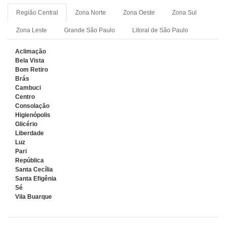
Região Central
Zona Norte
Zona Oeste
Zona Sul
Zona Leste
Grande São Paulo
Litoral de São Paulo
Aclimação
Bela Vista
Bom Retiro
Brás
Cambuci
Centro
Consolação
Higienópolis
Glicério
Liberdade
Luz
Pari
República
Santa Cecília
Santa Efigênia
Sé
Vila Buarque