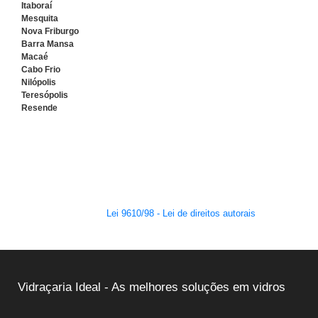
Itaboraí
Mesquita
Nova Friburgo
Barra Mansa
Macaé
Cabo Frio
Nilópolis
Teresópolis
Resende
O conteúdo do texto desta página é de direito reservado. Sua
reprodução, parcial ou total, mesmo citando nossos links, é proibida
sem a autorização do autor. Crime de violação de direito autoral – artigo
184 do Código Penal –
Lei 9610/98 - Lei de direitos autorais
.
Vidraçaria Ideal - As melhores soluções em vidros