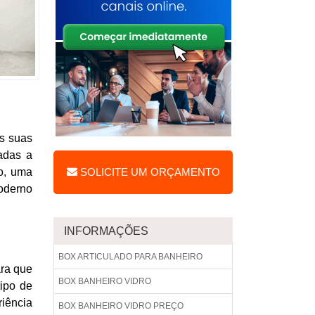
s suas
adas a
to, uma
SOLICITE UM ORÇAMENTO
oderno
INFORMAÇÕES
BOX ARTICULADO PARA BANHEIRO
ara que
BOX BANHEIRO VIDRO
ipo de
iência
BOX BANHEIRO VIDRO PREÇO