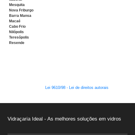
Mesquita
Nova Friburgo
Barra Mansa
Macaé
Cabo Frio
Nilópolis
Teresópolis
Resende
O conteúdo do texto desta página é de direito reservado. Sua
reprodução, parcial ou total, mesmo citando nossos links, é proibida
sem a autorização do autor. Crime de violação de direito autoral – artigo
184 do Código Penal –
Lei 9610/98 - Lei de direitos autorais
.
Vidraçaria Ideal - As melhores soluções em vidros