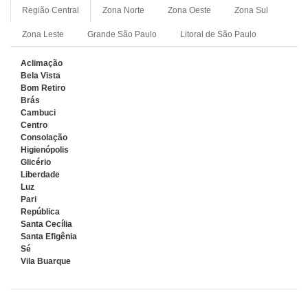
Região Central
Zona Norte
Zona Oeste
Zona Sul
Zona Leste
Grande São Paulo
Litoral de São Paulo
Aclimação
Bela Vista
Bom Retiro
Brás
Cambuci
Centro
Consolação
Higienópolis
Glicério
Liberdade
Luz
Pari
República
Santa Cecília
Santa Efigênia
Sé
Vila Buarque