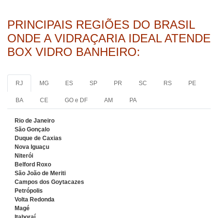
PRINCIPAIS REGIÕES DO BRASIL
ONDE A VIDRAÇARIA IDEAL ATENDE
BOX VIDRO BANHEIRO:
RJ
MG
ES
SP
PR
SC
RS
PE
BA
CE
GO e DF
AM
PA
Rio de Janeiro
São Gonçalo
Duque de Caxias
Nova Iguaçu
Niterói
Belford Roxo
São João de Meriti
Campos dos Goytacazes
Petrópolis
Volta Redonda
Magé
Itaboraí