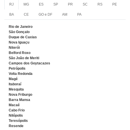
RJ
MG
ES
SP
PR
SC
RS
PE
BA
CE
GO e DF
AM
PA
Rio de Janeiro
São Gonçalo
Duque de Caxias
Nova Iguaçu
Niterói
Belford Roxo
São João de Meriti
Campos dos Goytacazes
Petrópolis
Volta Redonda
Magé
Itaboraí
Mesquita
Nova Friburgo
Barra Mansa
Macaé
Cabo Frio
Nilópolis
Teresópolis
Resende