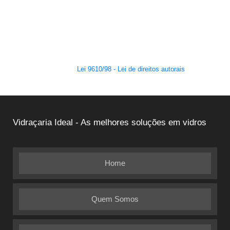
O conteúdo do texto desta página é de direito reservado. Sua
reprodução, parcial ou total, mesmo citando nossos links, é proibida
sem a autorização do autor. Crime de violação de direito autoral – artigo
184 do Código Penal –
Lei 9610/98 - Lei de direitos autorais
.
Vidraçaria Ideal - As melhores soluções em vidros
Home
Quem Somos